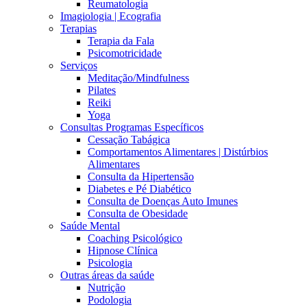
Reumatologia
Imagiologia | Ecografia
Terapias
Terapia da Fala
Psicomotricidade
Serviços
Meditação/Mindfulness
Pilates
Reiki
Yoga
Consultas Programas Específicos
Cessação Tabágica
Comportamentos Alimentares | Distúrbios
Alimentares
Consulta da Hipertensão
Diabetes e Pé Diabético
Consulta de Doenças Auto Imunes
Consulta de Obesidade
Saúde Mental
Coaching Psicológico
Hipnose Clínica
Psicologia
Outras áreas da saúde
Nutrição
Podologia