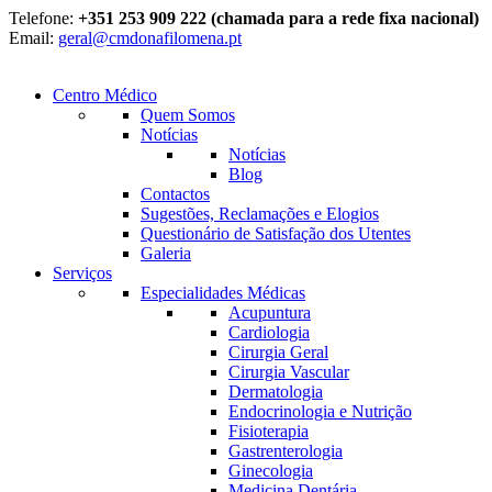
Telefone:
+351 253 909 222 (chamada para a rede fixa nacional)
Email:
geral@cmdonafilomena.pt
Centro Médico
Quem Somos
Notícias
Notícias
Blog
Contactos
Sugestões, Reclamações e Elogios
Questionário de Satisfação dos Utentes
Galeria
Serviços
Especialidades Médicas
Acupuntura
Cardiologia
Cirurgia Geral
Cirurgia Vascular
Dermatologia
Endocrinologia e Nutrição
Fisioterapia
Gastrenterologia
Ginecologia
Medicina Dentária