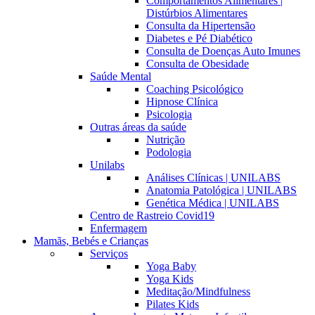
Comportamentos Alimentares |
Distúrbios Alimentares
Consulta da Hipertensão
Diabetes e Pé Diabético
Consulta de Doenças Auto Imunes
Consulta de Obesidade
Saúde Mental
Coaching Psicológico
Hipnose Clínica
Psicologia
Outras áreas da saúde
Nutrição
Podologia
Unilabs
Análises Clínicas | UNILABS
Anatomia Patológica | UNILABS
Genética Médica | UNILABS
Centro de Rastreio Covid19
Enfermagem
Mamãs, Bebés e Crianças
Serviços
Yoga Baby
Yoga Kids
Meditação/Mindfulness
Pilates Kids