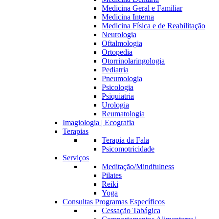
Medicina Geral e Familiar
Medicina Interna
Medicina Física e de Reabilitação
Neurologia
Oftalmologia
Ortopedia
Otorrinolaringologia
Pediatria
Pneumologia
Psicologia
Psiquiatria
Urologia
Reumatologia
Imagiologia | Ecografia
Terapias
Terapia da Fala
Psicomotricidade
Serviços
Meditação/Mindfulness
Pilates
Reiki
Yoga
Consultas Programas Específicos
Cessação Tabágica