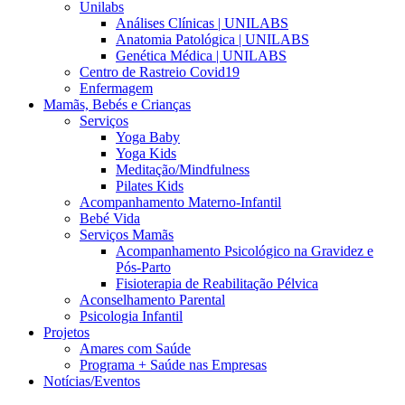
Unilabs
Análises Clínicas | UNILABS
Anatomia Patológica | UNILABS
Genética Médica | UNILABS
Centro de Rastreio Covid19
Enfermagem
Mamãs, Bebés e Crianças
Serviços
Yoga Baby
Yoga Kids
Meditação/Mindfulness
Pilates Kids
Acompanhamento Materno-Infantil
Bebé Vida
Serviços Mamãs
Acompanhamento Psicológico na Gravidez e
Pós-Parto
Fisioterapia de Reabilitação Pélvica
Aconselhamento Parental
Psicologia Infantil
Projetos
Amares com Saúde
Programa + Saúde nas Empresas
Notícias/Eventos