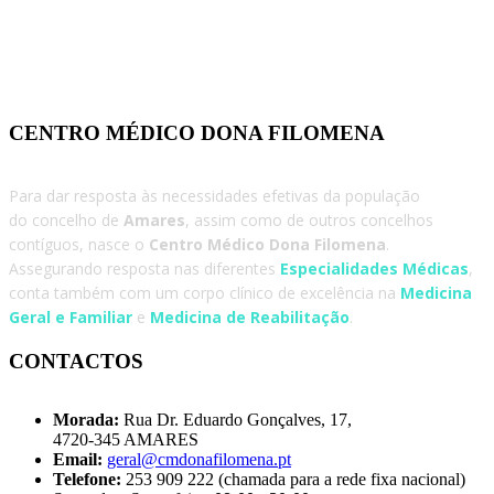
CENTRO MÉDICO DONA FILOMENA
Para dar resposta às necessidades efetivas da população
do concelho de
Amares
, assim como de outros concelhos
contíguos, nasce o
Centro Médico Dona Filomena
.
Assegurando resposta nas diferentes
Especialidades Médicas
,
conta também com um corpo clínico de excelência na
Medicina
Geral e Familiar
e
Medicina de Reabilitação
.
CONTACTOS
Morada:
Rua Dr. Eduardo Gonçalves, 17,
4720-345 AMARES
Email:
geral@cmdonafilomena.pt
Telefone:
253 909 222 (chamada para a rede fixa nacional)