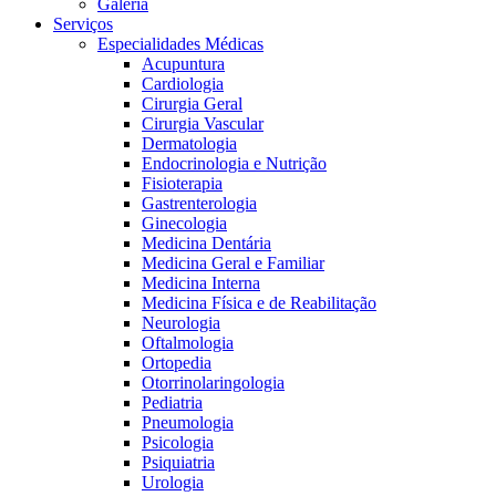
Galeria
Serviços
Especialidades Médicas
Acupuntura
Cardiologia
Cirurgia Geral
Cirurgia Vascular
Dermatologia
Endocrinologia e Nutrição
Fisioterapia
Gastrenterologia
Ginecologia
Medicina Dentária
Medicina Geral e Familiar
Medicina Interna
Medicina Física e de Reabilitação
Neurologia
Oftalmologia
Ortopedia
Otorrinolaringologia
Pediatria
Pneumologia
Psicologia
Psiquiatria
Urologia