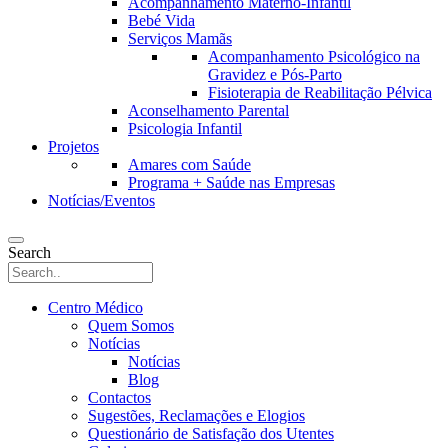
Acompanhamento Materno-Infantil
Bebé Vida
Serviços Mamãs
Acompanhamento Psicológico na
Gravidez e Pós-Parto
Fisioterapia de Reabilitação Pélvica
Aconselhamento Parental
Psicologia Infantil
Projetos
Amares com Saúde
Programa + Saúde nas Empresas
Notícias/Eventos
Search
Centro Médico
Quem Somos
Notícias
Notícias
Blog
Contactos
Sugestões, Reclamações e Elogios
Questionário de Satisfação dos Utentes