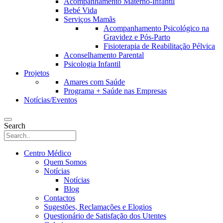
Acompanhamento Materno-Infantil
Bebé Vida
Serviços Mamãs
Acompanhamento Psicológico na
Gravidez e Pós-Parto
Fisioterapia de Reabilitação Pélvica
Aconselhamento Parental
Psicologia Infantil
Projetos
Amares com Saúde
Programa + Saúde nas Empresas
Notícias/Eventos
Search
Centro Médico
Quem Somos
Notícias
Notícias
Blog
Contactos
Sugestões, Reclamações e Elogios
Questionário de Satisfação dos Utentes