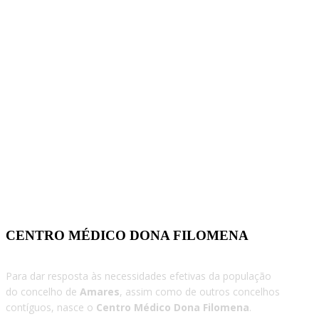
CENTRO MÉDICO DONA FILOMENA
Para dar resposta às necessidades efetivas da população
do concelho de
Amares
, assim como de outros concelhos
contíguos, nasce o
Centro Médico Dona Filomena
.