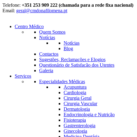
Telefone:
+351 253 909 222 (chamada para a rede fixa nacional)
Email:
geral@cmdonafilomena.pt
Centro Médico
Quem Somos
Notícias
Notícias
Blog
Contactos
Sugestões, Reclamações e Elogios
Questionário de Satisfação dos Utentes
Galeria
Serviços
Especialidades Médicas
Acupuntura
Cardiologia
Cirurgia Geral
Cirurgia Vascular
Dermatologia
Endocrinologia e Nutrição
Fisioterapia
Gastrenterologia
Ginecologia
Medicina Dentária