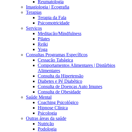
Reumatologia
Imagiologia | Ecografia
Terapias
Terapia da Fala
Psicomotricidade
Serviços
Meditação/Mindfulness
Pilates
Reiki
Yoga
Consultas Programas Específicos
Cessação Tabágica
Comportamentos Alimentares | Distúrbios
Alimentares
Consulta da Hipertensão
Diabetes e Pé Diabético
Consulta de Doenças Auto Imunes
Consulta de Obesidade
Saúde Mental
Coaching Psicológico
Hipnose Clínica
Psicologia
Outras áreas da saúde
Nutrição
Podologia