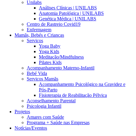
Unilabs
Análises Clínicas | UNILABS
Anatomia Patológica | UNILABS
Genética Médica | UNILABS
Centro de Rastreio Covid19
Enfermagem
Mamãs, Bebés e Crianças
Serviços
Yoga Baby
Yoga Kids
Meditação/Mindfulness
Pilates Kids
Acompanhamento Materno-Infantil
Bebé Vida
Serviços Mamãs
Acompanhamento Psicológico na Gravidez e
Pós-Parto
Fisioterapia de Reabilitação Pélvica
Aconselhamento Parental
Psicologia Infantil
Projetos
Amares com Saúde
Programa + Saúde nas Empresas
Notícias/Eventos