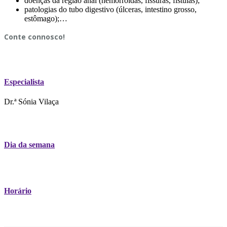
doenças da região anal (hemorróidas, fissuras, fístulas);
patologias do tubo digestivo (úlceras, intestino grosso,
estômago);…
Conte connosco!
Especialista
Dr.ª Sónia Vilaça
Dia da semana
Horário