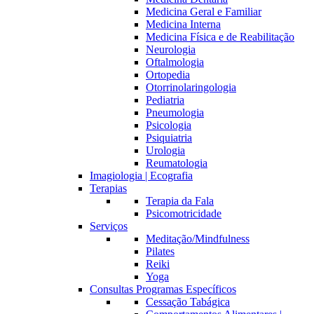
Medicina Geral e Familiar
Medicina Interna
Medicina Física e de Reabilitação
Neurologia
Oftalmologia
Ortopedia
Otorrinolaringologia
Pediatria
Pneumologia
Psicologia
Psiquiatria
Urologia
Reumatologia
Imagiologia | Ecografia
Terapias
Terapia da Fala
Psicomotricidade
Serviços
Meditação/Mindfulness
Pilates
Reiki
Yoga
Consultas Programas Específicos
Cessação Tabágica