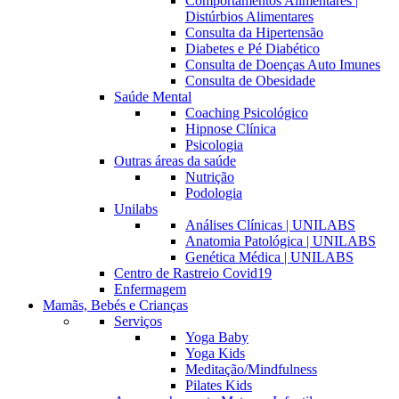
Comportamentos Alimentares |
Distúrbios Alimentares
Consulta da Hipertensão
Diabetes e Pé Diabético
Consulta de Doenças Auto Imunes
Consulta de Obesidade
Saúde Mental
Coaching Psicológico
Hipnose Clínica
Psicologia
Outras áreas da saúde
Nutrição
Podologia
Unilabs
Análises Clínicas | UNILABS
Anatomia Patológica | UNILABS
Genética Médica | UNILABS
Centro de Rastreio Covid19
Enfermagem
Mamãs, Bebés e Crianças
Serviços
Yoga Baby
Yoga Kids
Meditação/Mindfulness
Pilates Kids