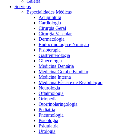
Galeria
Serviços
Especialidades Médicas
Acupuntura
Cardiologia
Cirurgia Geral
Cirurgia Vascular
Dermatologia
Endocrinologia e Nutrição
Fisioterapia
Gastrenterologia
Ginecologia
Medicina Dentária
Medicina Geral e Familiar
Medicina Interna
Medicina Física e de Reabilitação
Neurologia
Oftalmologia
Ortopedia
Otorrinolaringologia
Pediatria
Pneumologia
Psicologia
Psiquiatria
Urologia