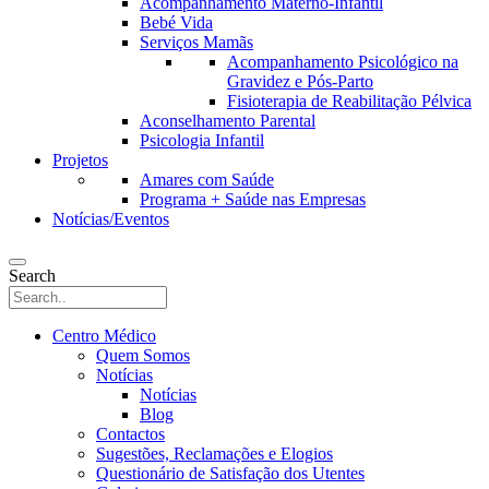
Acompanhamento Materno-Infantil
Bebé Vida
Serviços Mamãs
Acompanhamento Psicológico na
Gravidez e Pós-Parto
Fisioterapia de Reabilitação Pélvica
Aconselhamento Parental
Psicologia Infantil
Projetos
Amares com Saúde
Programa + Saúde nas Empresas
Notícias/Eventos
Search
Centro Médico
Quem Somos
Notícias
Notícias
Blog
Contactos
Sugestões, Reclamações e Elogios
Questionário de Satisfação dos Utentes