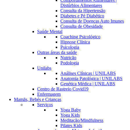
Comportamentos Alimentares |
Distúrbios Alimentares
Consulta da Hipertensão
Diabetes e Pé Diabético
Consulta de Doenças Auto Imunes
Consulta de Obesidade
Saúde Mental
Coaching Psicológico
Hipnose Clínica
Psicologia
Outras áreas da saúde
Nutrição
Podologia
Unilabs
Análises Clínicas | UNILABS
Anatomia Patológica | UNILABS
Genética Médica | UNILABS
Centro de Rastreio Covid19
Enfermagem
Mamãs, Bebés e Crianças
Serviços
Yoga Baby
Yoga Kids
Meditação/Mindfulness
Pilates Kids