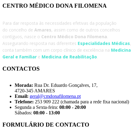
CENTRO MÉDICO DONA FILOMENA
Para dar resposta às necessidades efetivas da população
do concelho de
Amares
, assim como de outros concelhos
contíguos, nasce o
Centro Médico Dona Filomena
.
Assegurando resposta nas diferentes
Especialidades Médicas
,
conta também com um corpo clínico de excelência na
Medicina
Geral e Familiar
e
Medicina de Reabilitação
.
CONTACTOS
Morada:
Rua Dr. Eduardo Gonçalves, 17,
4720-345 AMARES
Email:
geral@cmdonafilomena.pt
Telefone:
253 909 222 (chamada para a rede fixa nacional)
Segunda a Sexta-feira:
08:00 - 20:00
Sábados:
08:00 - 13:00
FORMULÁRIO DE CONTACTO