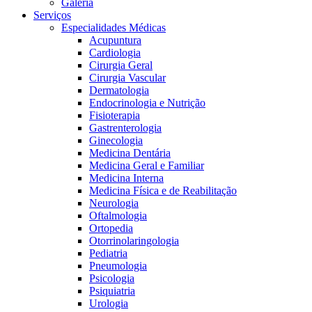
Galeria
Serviços
Especialidades Médicas
Acupuntura
Cardiologia
Cirurgia Geral
Cirurgia Vascular
Dermatologia
Endocrinologia e Nutrição
Fisioterapia
Gastrenterologia
Ginecologia
Medicina Dentária
Medicina Geral e Familiar
Medicina Interna
Medicina Física e de Reabilitação
Neurologia
Oftalmologia
Ortopedia
Otorrinolaringologia
Pediatria
Pneumologia
Psicologia
Psiquiatria
Urologia