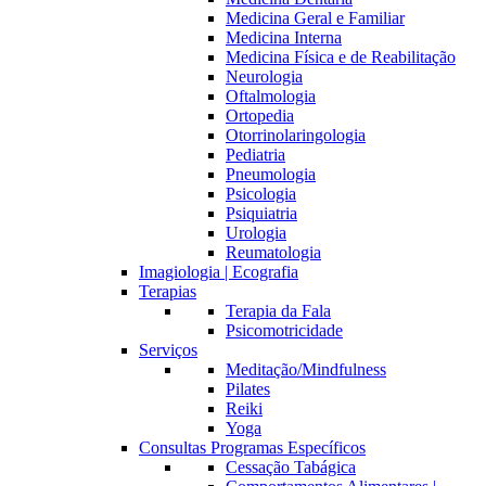
Medicina Geral e Familiar
Medicina Interna
Medicina Física e de Reabilitação
Neurologia
Oftalmologia
Ortopedia
Otorrinolaringologia
Pediatria
Pneumologia
Psicologia
Psiquiatria
Urologia
Reumatologia
Imagiologia | Ecografia
Terapias
Terapia da Fala
Psicomotricidade
Serviços
Meditação/Mindfulness
Pilates
Reiki
Yoga
Consultas Programas Específicos
Cessação Tabágica