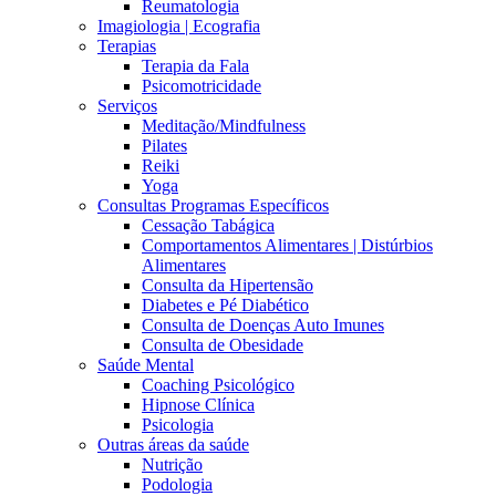
Reumatologia
Imagiologia | Ecografia
Terapias
Terapia da Fala
Psicomotricidade
Serviços
Meditação/Mindfulness
Pilates
Reiki
Yoga
Consultas Programas Específicos
Cessação Tabágica
Comportamentos Alimentares | Distúrbios
Alimentares
Consulta da Hipertensão
Diabetes e Pé Diabético
Consulta de Doenças Auto Imunes
Consulta de Obesidade
Saúde Mental
Coaching Psicológico
Hipnose Clínica
Psicologia
Outras áreas da saúde
Nutrição
Podologia