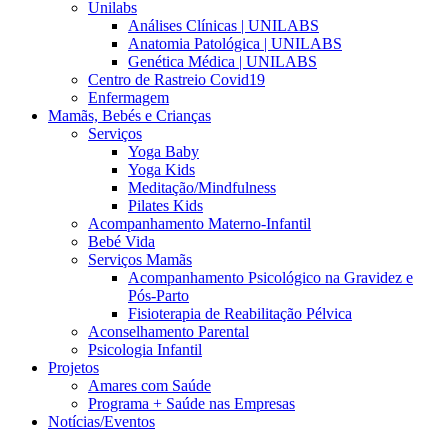
Unilabs
Análises Clínicas | UNILABS
Anatomia Patológica | UNILABS
Genética Médica | UNILABS
Centro de Rastreio Covid19
Enfermagem
Mamãs, Bebés e Crianças
Serviços
Yoga Baby
Yoga Kids
Meditação/Mindfulness
Pilates Kids
Acompanhamento Materno-Infantil
Bebé Vida
Serviços Mamãs
Acompanhamento Psicológico na Gravidez e
Pós-Parto
Fisioterapia de Reabilitação Pélvica
Aconselhamento Parental
Psicologia Infantil
Projetos
Amares com Saúde
Programa + Saúde nas Empresas
Notícias/Eventos