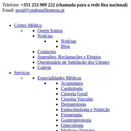
Telefone:
+351 253 909 222 (chamada para a rede fixa nacional)
Email:
geral@cmdonafilomena.pt
Centro Médico
Quem Somos
Notícias
Notícias
Blog
Contactos
Sugestões, Reclamações e Elogios
Questionário de Satisfação dos Utentes
Galeria
Serviços
Especialidades Médicas
Acupuntura
Cardiologia
Cirurgia Geral
Cirurgia Vascular
Dermatologia
Endocrinologia e Nutrição
Fisioterapia
Gastrenterologia
Ginecologia
Medicina Dentária