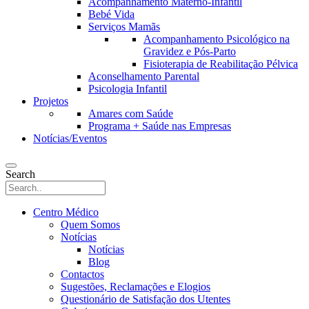
Acompanhamento Materno-Infantil
Bebé Vida
Serviços Mamãs
Acompanhamento Psicológico na
Gravidez e Pós-Parto
Fisioterapia de Reabilitação Pélvica
Aconselhamento Parental
Psicologia Infantil
Projetos
Amares com Saúde
Programa + Saúde nas Empresas
Notícias/Eventos
Search
Centro Médico
Quem Somos
Notícias
Notícias
Blog
Contactos
Sugestões, Reclamações e Elogios
Questionário de Satisfação dos Utentes