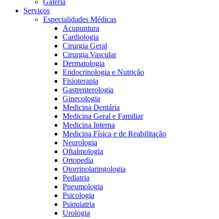
Galeria
Serviços
Especialidades Médicas
Acupuntura
Cardiologia
Cirurgia Geral
Cirurgia Vascular
Dermatologia
Endocrinologia e Nutrição
Fisioterapia
Gastrenterologia
Ginecologia
Medicina Dentária
Medicina Geral e Familiar
Medicina Interna
Medicina Física e de Reabilitação
Neurologia
Oftalmologia
Ortopedia
Otorrinolaringologia
Pediatria
Pneumologia
Psicologia
Psiquiatria
Urologia