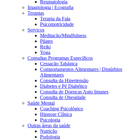
Reumatologia
Imagiologia | Ecografia
Terapias
Terapia da Fala
Psicomotricidade
Serviços
Meditação/Mindfulness
Pilates
Reiki
Yoga
Consultas Programas Específicos
Cessação Tabágica
Comportamentos Alimentares | Distúrbios
Alimentares
Consulta da Hipertensão
Diabetes e Pé Diabético
Consulta de Doenças Auto Imunes
Consulta de Obesidade
Saúde Mental
Coaching Psicológico
Hipnose Clínica
Psicologia
Outras áreas da saúde
Nutrição
Podologia