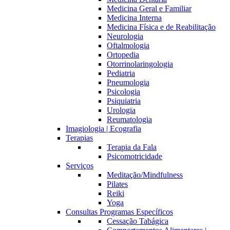
Medicina Geral e Familiar
Medicina Interna
Medicina Física e de Reabilitação
Neurologia
Oftalmologia
Ortopedia
Otorrinolaringologia
Pediatria
Pneumologia
Psicologia
Psiquiatria
Urologia
Reumatologia
Imagiologia | Ecografia
Terapias
Terapia da Fala
Psicomotricidade
Serviços
Meditação/Mindfulness
Pilates
Reiki
Yoga
Consultas Programas Específicos
Cessação Tabágica