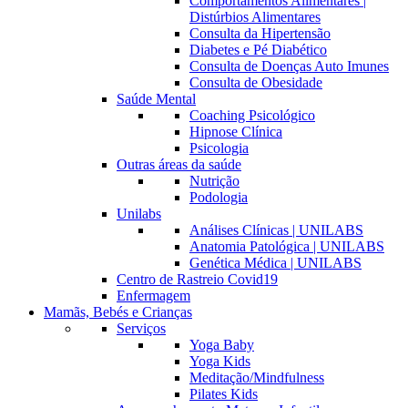
Comportamentos Alimentares |
Distúrbios Alimentares
Consulta da Hipertensão
Diabetes e Pé Diabético
Consulta de Doenças Auto Imunes
Consulta de Obesidade
Saúde Mental
Coaching Psicológico
Hipnose Clínica
Psicologia
Outras áreas da saúde
Nutrição
Podologia
Unilabs
Análises Clínicas | UNILABS
Anatomia Patológica | UNILABS
Genética Médica | UNILABS
Centro de Rastreio Covid19
Enfermagem
Mamãs, Bebés e Crianças
Serviços
Yoga Baby
Yoga Kids
Meditação/Mindfulness
Pilates Kids