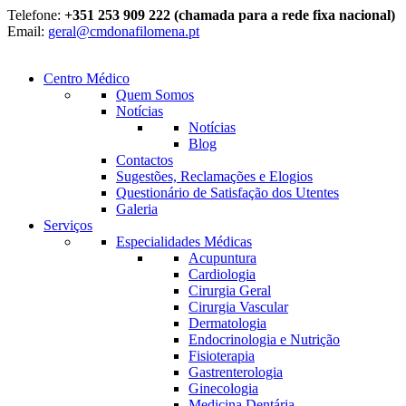
Telefone:
+351 253 909 222 (chamada para a rede fixa nacional)
Email:
geral@cmdonafilomena.pt
Centro Médico
Quem Somos
Notícias
Notícias
Blog
Contactos
Sugestões, Reclamações e Elogios
Questionário de Satisfação dos Utentes
Galeria
Serviços
Especialidades Médicas
Acupuntura
Cardiologia
Cirurgia Geral
Cirurgia Vascular
Dermatologia
Endocrinologia e Nutrição
Fisioterapia
Gastrenterologia
Ginecologia
Medicina Dentária