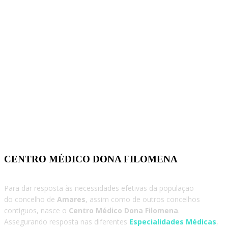
CENTRO MÉDICO DONA FILOMENA
Para dar resposta às necessidades efetivas da população
do concelho de
Amares
, assim como de outros concelhos
contíguos, nasce o
Centro Médico Dona Filomena
.
Assegurando resposta nas diferentes
Especialidades Médicas
,