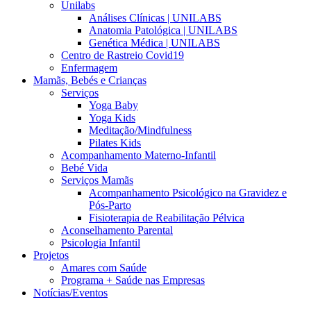
Unilabs
Análises Clínicas | UNILABS
Anatomia Patológica | UNILABS
Genética Médica | UNILABS
Centro de Rastreio Covid19
Enfermagem
Mamãs, Bebés e Crianças
Serviços
Yoga Baby
Yoga Kids
Meditação/Mindfulness
Pilates Kids
Acompanhamento Materno-Infantil
Bebé Vida
Serviços Mamãs
Acompanhamento Psicológico na Gravidez e
Pós-Parto
Fisioterapia de Reabilitação Pélvica
Aconselhamento Parental
Psicologia Infantil
Projetos
Amares com Saúde
Programa + Saúde nas Empresas
Notícias/Eventos