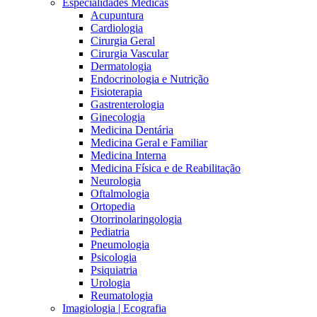
Especialidades Médicas
Acupuntura
Cardiologia
Cirurgia Geral
Cirurgia Vascular
Dermatologia
Endocrinologia e Nutrição
Fisioterapia
Gastrenterologia
Ginecologia
Medicina Dentária
Medicina Geral e Familiar
Medicina Interna
Medicina Física e de Reabilitação
Neurologia
Oftalmologia
Ortopedia
Otorrinolaringologia
Pediatria
Pneumologia
Psicologia
Psiquiatria
Urologia
Reumatologia
Imagiologia | Ecografia