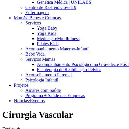
Genética Médica | UNILABS
Centro de Rastreio Covid19
Enfermagem
Mamãs, Bebés e Crianças
Serviços
Yoga Baby
Yoga Kids
Meditação/Mindfulness
Pilates Kids
Acompanhamento Materno-Infantil
Bebé Vida
Serviços Mamãs
Acompanhamento Psicológico na Gravidez e Pós-
Fisioterapia de Reabilitação Pélvica
Aconselhamento Parental
Psicologia Infantil
Projetos
Amares com Saúde
Programa + Saúde nas Empresas
Notícias/Eventos
Cirurgia Vascular
Está aqui: