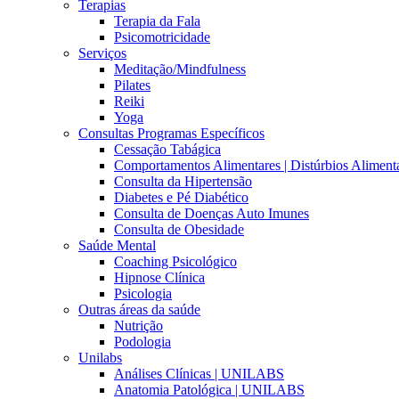
Terapias
Terapia da Fala
Psicomotricidade
Serviços
Meditação/Mindfulness
Pilates
Reiki
Yoga
Consultas Programas Específicos
Cessação Tabágica
Comportamentos Alimentares | Distúrbios Aliment
Consulta da Hipertensão
Diabetes e Pé Diabético
Consulta de Doenças Auto Imunes
Consulta de Obesidade
Saúde Mental
Coaching Psicológico
Hipnose Clínica
Psicologia
Outras áreas da saúde
Nutrição
Podologia
Unilabs
Análises Clínicas | UNILABS
Anatomia Patológica | UNILABS