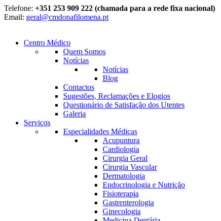
Telefone:
+351 253 909 222 (chamada para a rede fixa nacional)
Email:
geral@cmdonafilomena.pt
Centro Médico
Quem Somos
Notícias
Notícias
Blog
Contactos
Sugestões, Reclamações e Elogios
Questionário de Satisfação dos Utentes
Galeria
Serviços
Especialidades Médicas
Acupuntura
Cardiologia
Cirurgia Geral
Cirurgia Vascular
Dermatologia
Endocrinologia e Nutrição
Fisioterapia
Gastrenterologia
Ginecologia
Medicina Dentária