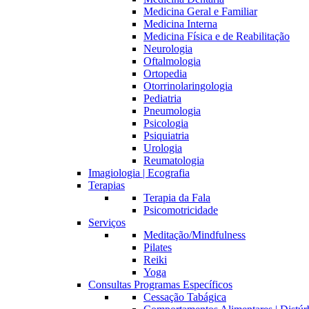
Medicina Geral e Familiar
Medicina Interna
Medicina Física e de Reabilitação
Neurologia
Oftalmologia
Ortopedia
Otorrinolaringologia
Pediatria
Pneumologia
Psicologia
Psiquiatria
Urologia
Reumatologia
Imagiologia | Ecografia
Terapias
Terapia da Fala
Psicomotricidade
Serviços
Meditação/Mindfulness
Pilates
Reiki
Yoga
Consultas Programas Específicos
Cessação Tabágica