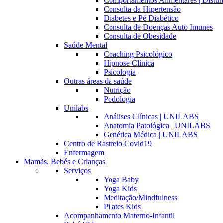
Comportamentos Alimentares | Distúr
Consulta da Hipertensão
Diabetes e Pé Diabético
Consulta de Doenças Auto Imunes
Consulta de Obesidade
Saúde Mental
Coaching Psicológico
Hipnose Clínica
Psicologia
Outras áreas da saúde
Nutrição
Podologia
Unilabs
Análises Clínicas | UNILABS
Anatomia Patológica | UNILABS
Genética Médica | UNILABS
Centro de Rastreio Covid19
Enfermagem
Mamãs, Bebés e Crianças
Serviços
Yoga Baby
Yoga Kids
Meditação/Mindfulness
Pilates Kids
Acompanhamento Materno-Infantil