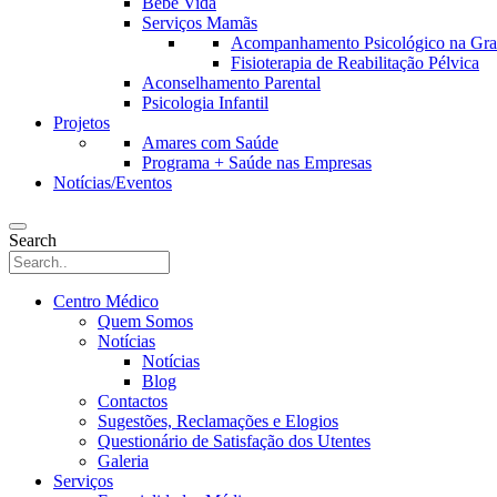
Bebé Vida
Serviços Mamãs
Acompanhamento Psicológico na Grav
Fisioterapia de Reabilitação Pélvica
Aconselhamento Parental
Psicologia Infantil
Projetos
Amares com Saúde
Programa + Saúde nas Empresas
Notícias/Eventos
Search
Centro Médico
Quem Somos
Notícias
Notícias
Blog
Contactos
Sugestões, Reclamações e Elogios
Questionário de Satisfação dos Utentes
Galeria
Serviços