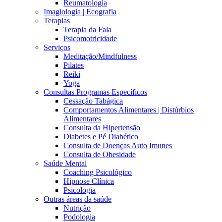
Reumatologia
Imagiologia | Ecografia
Terapias
Terapia da Fala
Psicomotricidade
Serviços
Meditação/Mindfulness
Pilates
Reiki
Yoga
Consultas Programas Específicos
Cessação Tabágica
Comportamentos Alimentares | Distúrbios
Alimentares
Consulta da Hipertensão
Diabetes e Pé Diabético
Consulta de Doenças Auto Imunes
Consulta de Obesidade
Saúde Mental
Coaching Psicológico
Hipnose Clínica
Psicologia
Outras áreas da saúde
Nutrição
Podologia