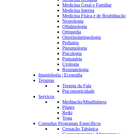
Medicina Geral e Familiar
Medicina Interna
Medicina Física e de Reabilitação
Neurologia
Oftalmologia
Ortopedia
Otorrinolaringologia
Pediatria
Pneumologia
Psicologia
Psiquiatria
Urologia
Reumatologia
Imagiologia | Ecografia
Terapias
Terapia da Fala
Psicomotricidade
Serviços
Meditação/Mindfulness
Pilates
Reiki
Yoga
Consultas Programas Específicos
Cessação Tabágica