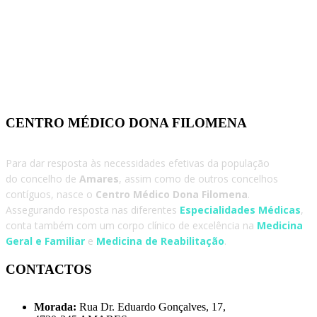
CENTRO MÉDICO DONA FILOMENA
Para dar resposta às necessidades efetivas da população
do concelho de
Amares
, assim como de outros concelhos
contíguos, nasce o
Centro Médico Dona Filomena
.
Assegurando resposta nas diferentes
Especialidades Médicas
,
conta também com um corpo clínico de excelência na
Medicina
Geral e Familiar
e
Medicina de Reabilitação
.
CONTACTOS
Morada:
Rua Dr. Eduardo Gonçalves, 17,