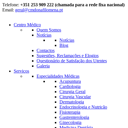
Telefone:
+351 253 909 222 (chamada para a rede fixa nacional)
Email:
geral@cmdonafilomena.pt
Centro Médico
Quem Somos
Notícias
Notícias
Blog
Contactos
Sugestões, Reclamações e Elogios
Questionário de Satisfação dos Utentes
Galeria
Serviços
Especialidades Médicas
Acupuntura
Cardiologia
Cirurgia Geral
Cirurgia Vascular
Dermatologia
Endocrinologia e Nutrição
Fisioterapia
Gastrenterologia
Ginecologia
Medicina Dentária