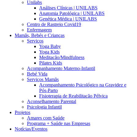
Unilabs
Análises Clínicas | UNILABS
Anatomia Patológica | UNILABS
Genética Médica | UNILABS
Centro de Rastreio Covid19
Enfermagem
Mamãs, Bebés e Crianças
Serviços
Yoga Baby
Yoga Kids
Meditação/Mindfulness
Pilates Kids
Acompanhamento Materno-Infantil
Bebé Vida
Serviços Mamãs
Acompanhamento Psicológico na Gravidez e
Pós-Parto
Fisioterapia de Reabilitação Pélvica
Aconselhamento Parental
Psicologia Infantil
Projetos
Amares com Saúde
Programa + Saúde nas Empresas
Notícias/Eventos