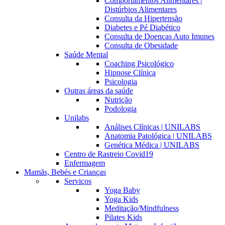
Comportamentos Alimentares |
Distúrbios Alimentares
Consulta da Hipertensão
Diabetes e Pé Diabético
Consulta de Doenças Auto Imunes
Consulta de Obesidade
Saúde Mental
Coaching Psicológico
Hipnose Clínica
Psicologia
Outras áreas da saúde
Nutrição
Podologia
Unilabs
Análises Clínicas | UNILABS
Anatomia Patológica | UNILABS
Genética Médica | UNILABS
Centro de Rastreio Covid19
Enfermagem
Mamãs, Bebés e Crianças
Serviços
Yoga Baby
Yoga Kids
Meditação/Mindfulness
Pilates Kids