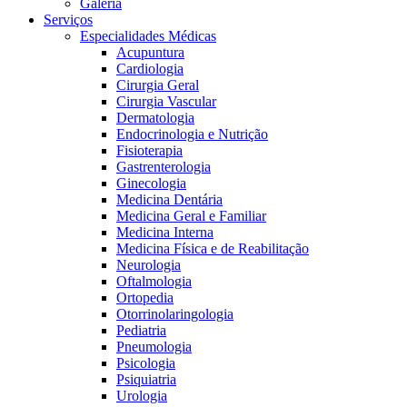
Galeria
Serviços
Especialidades Médicas
Acupuntura
Cardiologia
Cirurgia Geral
Cirurgia Vascular
Dermatologia
Endocrinologia e Nutrição
Fisioterapia
Gastrenterologia
Ginecologia
Medicina Dentária
Medicina Geral e Familiar
Medicina Interna
Medicina Física e de Reabilitação
Neurologia
Oftalmologia
Ortopedia
Otorrinolaringologia
Pediatria
Pneumologia
Psicologia
Psiquiatria
Urologia