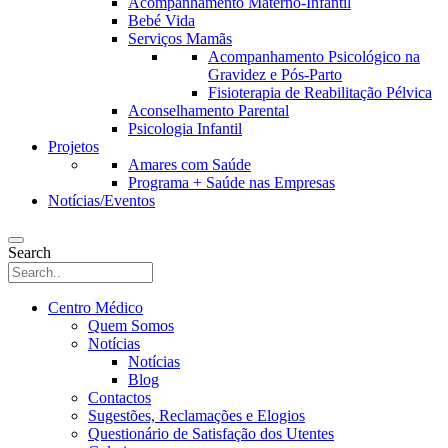
Acompanhamento Materno-Infantil
Bebé Vida
Serviços Mamãs
Acompanhamento Psicológico na
Gravidez e Pós-Parto
Fisioterapia de Reabilitação Pélvica
Aconselhamento Parental
Psicologia Infantil
Projetos
Amares com Saúde
Programa + Saúde nas Empresas
Notícias/Eventos
Search
Centro Médico
Quem Somos
Notícias
Notícias
Blog
Contactos
Sugestões, Reclamações e Elogios
Questionário de Satisfação dos Utentes