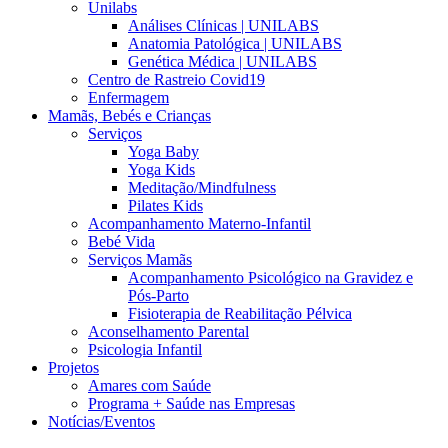
Unilabs
Análises Clínicas | UNILABS
Anatomia Patológica | UNILABS
Genética Médica | UNILABS
Centro de Rastreio Covid19
Enfermagem
Mamãs, Bebés e Crianças
Serviços
Yoga Baby
Yoga Kids
Meditação/Mindfulness
Pilates Kids
Acompanhamento Materno-Infantil
Bebé Vida
Serviços Mamãs
Acompanhamento Psicológico na Gravidez e
Pós-Parto
Fisioterapia de Reabilitação Pélvica
Aconselhamento Parental
Psicologia Infantil
Projetos
Amares com Saúde
Programa + Saúde nas Empresas
Notícias/Eventos