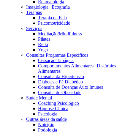
Reumatologia
Imagiologia | Ecografia
Terapias
Terapia da Fala
Psicomotricidade
Serviços
Meditação/Mindfulness
Pilates
Reiki
Yoga
Consultas Programas Específicos
Cessação Tabágica
Comportamentos Alimentares | Distúrbios
Alimentares
Consulta da Hipertensão
Diabetes e Pé Diabético
Consulta de Doenças Auto Imunes
Consulta de Obesidade
Saúde Mental
Coaching Psicológico
Hipnose Clínica
Psicologia
Outras áreas da saúde
Nutrição
Podologia