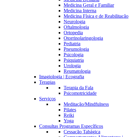
Medicina Geral e Familiar
Medicina Interna
Medicina Física e de Reabilitação
Neurologia
Oftalmologia
Ortopedia
Otorrinolaringologia
Pediatria
Pneumologia
Psicologia
Psiquiatria
Urologia
Reumatologia
Imagiologia | Ecografia
Terapias
Terapia da Fala
Psicomotricidade
Serviços
Meditação/Mindfulness
Pilates
Reiki
Yoga
Consultas Programas Específicos
Cessação Tabágica