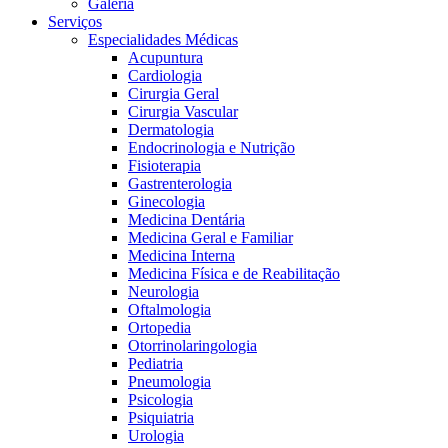
Galeria
Serviços
Especialidades Médicas
Acupuntura
Cardiologia
Cirurgia Geral
Cirurgia Vascular
Dermatologia
Endocrinologia e Nutrição
Fisioterapia
Gastrenterologia
Ginecologia
Medicina Dentária
Medicina Geral e Familiar
Medicina Interna
Medicina Física e de Reabilitação
Neurologia
Oftalmologia
Ortopedia
Otorrinolaringologia
Pediatria
Pneumologia
Psicologia
Psiquiatria
Urologia