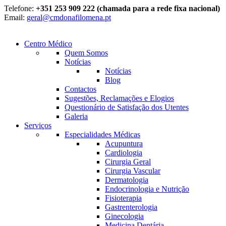
Telefone:
+351 253 909 222 (chamada para a rede fixa nacional)
Email:
geral@cmdonafilomena.pt
Centro Médico
Quem Somos
Notícias
Notícias
Blog
Contactos
Sugestões, Reclamações e Elogios
Questionário de Satisfação dos Utentes
Galeria
Serviços
Especialidades Médicas
Acupuntura
Cardiologia
Cirurgia Geral
Cirurgia Vascular
Dermatologia
Endocrinologia e Nutrição
Fisioterapia
Gastrenterologia
Ginecologia
Medicina Dentária