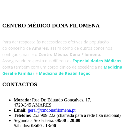
CENTRO MÉDICO DONA FILOMENA
Para dar resposta às necessidades efetivas da população
do concelho de
Amares
, assim como de outros concelhos
contíguos, nasce o
Centro Médico Dona Filomena
.
Assegurando resposta nas diferentes
Especialidades Médicas
,
conta também com um corpo clínico de excelência na
Medicina
Geral e Familiar
e
Medicina de Reabilitação
.
CONTACTOS
Morada:
Rua Dr. Eduardo Gonçalves, 17,
4720-345 AMARES
Email:
geral@cmdonafilomena.pt
Telefone:
253 909 222 (chamada para a rede fixa nacional)
Segunda a Sexta-feira:
08:00 - 20:00
Sábados:
08:00 - 13:00