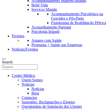
Acompanhamento Materno-Infantil
Bebé Vida
Serviços Mamãs
Acompanhamento Psicológico na
Gravidez e Pós-Parto
Fisioterapia de Reabilitação Pélvica
Aconselhamento Parental
Psicologia Infantil
Projetos
Amares com Saúde
Programa + Saúde nas Empresas
Notícias/Eventos
Search
Centro Médico
Quem Somos
Notícias
Notícias
Blog
Contactos
Sugestões, Reclamações e Elogios
Questionário de Satisfação dos Utentes