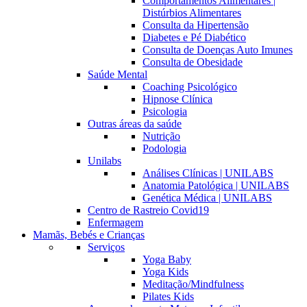
Comportamentos Alimentares |
Distúrbios Alimentares
Consulta da Hipertensão
Diabetes e Pé Diabético
Consulta de Doenças Auto Imunes
Consulta de Obesidade
Saúde Mental
Coaching Psicológico
Hipnose Clínica
Psicologia
Outras áreas da saúde
Nutrição
Podologia
Unilabs
Análises Clínicas | UNILABS
Anatomia Patológica | UNILABS
Genética Médica | UNILABS
Centro de Rastreio Covid19
Enfermagem
Mamãs, Bebés e Crianças
Serviços
Yoga Baby
Yoga Kids
Meditação/Mindfulness
Pilates Kids