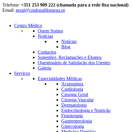
Telefone:
+351 253 909 222 (chamada para a rede fixa nacional)
Email:
geral@cmdonafilomena.pt
Centro Médico
Quem Somos
Notícias
Notícias
Blog
Contactos
Sugestões, Reclamações e Elogios
Questionário de Satisfação dos Utentes
Galeria
Serviços
Especialidades Médicas
Acupuntura
Cardiologia
Cirurgia Geral
Cirurgia Vascular
Dermatologia
Endocrinologia e Nutrição
Fisioterapia
Gastrenterologia
Ginecologia
Medicina Dentária