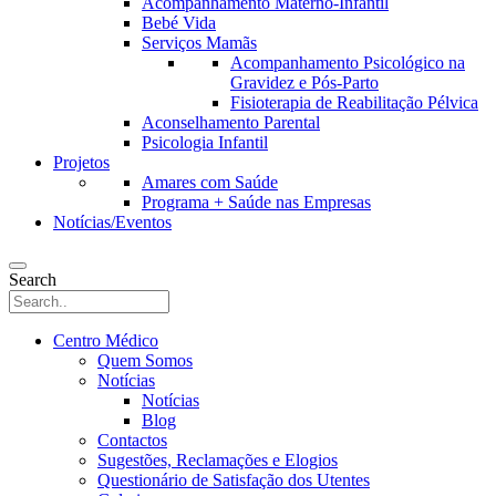
Acompanhamento Materno-Infantil
Bebé Vida
Serviços Mamãs
Acompanhamento Psicológico na
Gravidez e Pós-Parto
Fisioterapia de Reabilitação Pélvica
Aconselhamento Parental
Psicologia Infantil
Projetos
Amares com Saúde
Programa + Saúde nas Empresas
Notícias/Eventos
Search
Centro Médico
Quem Somos
Notícias
Notícias
Blog
Contactos
Sugestões, Reclamações e Elogios
Questionário de Satisfação dos Utentes