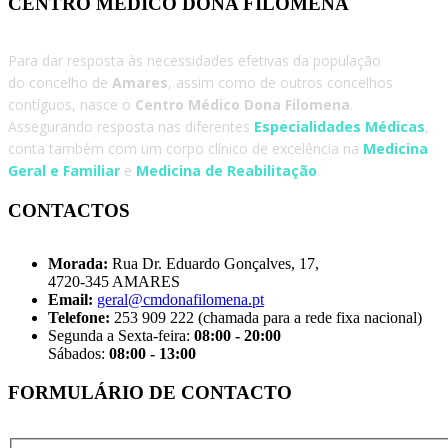
CENTRO MÉDICO DONA FILOMENA
Para dar resposta às necessidades efetivas da população
do concelho de
Amares
, assim como de outros concelhos
contíguos, nasce o
Centro Médico Dona Filomena
.
Assegurando resposta nas diferentes
Especialidades Médicas
,
conta também com um corpo clínico de excelência na
Medicina
Geral e Familiar
e
Medicina de Reabilitação
.
CONTACTOS
Morada:
Rua Dr. Eduardo Gonçalves, 17,
4720-345 AMARES
Email:
geral@cmdonafilomena.pt
Telefone:
253 909 222 (chamada para a rede fixa nacional)
Segunda a Sexta-feira:
08:00 - 20:00
Sábados:
08:00 - 13:00
FORMULÁRIO DE CONTACTO