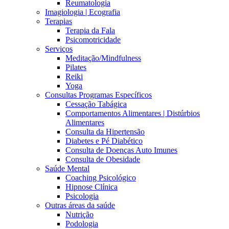
Reumatologia
Imagiologia | Ecografia
Terapias
Terapia da Fala
Psicomotricidade
Serviços
Meditação/Mindfulness
Pilates
Reiki
Yoga
Consultas Programas Específicos
Cessação Tabágica
Comportamentos Alimentares | Distúrbios
Alimentares
Consulta da Hipertensão
Diabetes e Pé Diabético
Consulta de Doenças Auto Imunes
Consulta de Obesidade
Saúde Mental
Coaching Psicológico
Hipnose Clínica
Psicologia
Outras áreas da saúde
Nutrição
Podologia