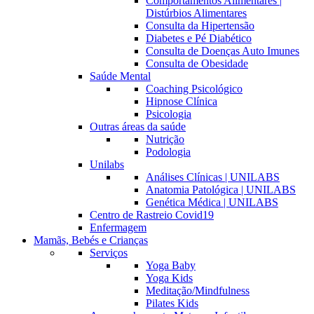
Comportamentos Alimentares |
Distúrbios Alimentares
Consulta da Hipertensão
Diabetes e Pé Diabético
Consulta de Doenças Auto Imunes
Consulta de Obesidade
Saúde Mental
Coaching Psicológico
Hipnose Clínica
Psicologia
Outras áreas da saúde
Nutrição
Podologia
Unilabs
Análises Clínicas | UNILABS
Anatomia Patológica | UNILABS
Genética Médica | UNILABS
Centro de Rastreio Covid19
Enfermagem
Mamãs, Bebés e Crianças
Serviços
Yoga Baby
Yoga Kids
Meditação/Mindfulness
Pilates Kids