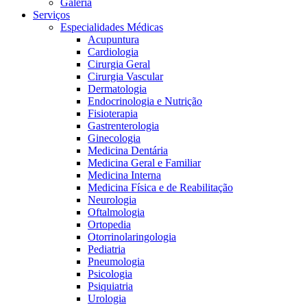
Galeria
Serviços
Especialidades Médicas
Acupuntura
Cardiologia
Cirurgia Geral
Cirurgia Vascular
Dermatologia
Endocrinologia e Nutrição
Fisioterapia
Gastrenterologia
Ginecologia
Medicina Dentária
Medicina Geral e Familiar
Medicina Interna
Medicina Física e de Reabilitação
Neurologia
Oftalmologia
Ortopedia
Otorrinolaringologia
Pediatria
Pneumologia
Psicologia
Psiquiatria
Urologia