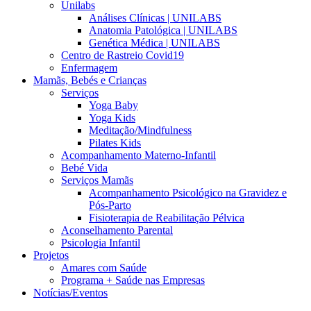
Unilabs
Análises Clínicas | UNILABS
Anatomia Patológica | UNILABS
Genética Médica | UNILABS
Centro de Rastreio Covid19
Enfermagem
Mamãs, Bebés e Crianças
Serviços
Yoga Baby
Yoga Kids
Meditação/Mindfulness
Pilates Kids
Acompanhamento Materno-Infantil
Bebé Vida
Serviços Mamãs
Acompanhamento Psicológico na Gravidez e
Pós-Parto
Fisioterapia de Reabilitação Pélvica
Aconselhamento Parental
Psicologia Infantil
Projetos
Amares com Saúde
Programa + Saúde nas Empresas
Notícias/Eventos