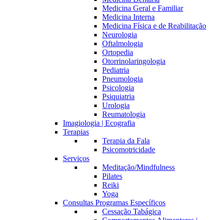
Medicina Geral e Familiar
Medicina Interna
Medicina Física e de Reabilitação
Neurologia
Oftalmologia
Ortopedia
Otorrinolaringologia
Pediatria
Pneumologia
Psicologia
Psiquiatria
Urologia
Reumatologia
Imagiologia | Ecografia
Terapias
Terapia da Fala
Psicomotricidade
Serviços
Meditação/Mindfulness
Pilates
Reiki
Yoga
Consultas Programas Específicos
Cessação Tabágica