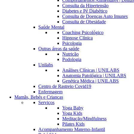
Comportamentos Alimentares | Distúr
Consulta da Hipertensão
Diabetes e Pé Diabético
Consulta de Doenças Auto Imunes
Consulta de Obesidade
Saúde Mental
Coaching Psicológico
Hipnose Clínica
Psicologia
Outras áreas da saúde
Nutrição
Podologia
Unilabs
Análises Clínicas | UNILABS
Anatomia Patológica | UNILABS
Genética Médica | UNILABS
Centro de Rastreio Covid19
Enfermagem
Mamãs, Bebés e Crianças
Serviços
Yoga Baby
Yoga Kids
Meditação/Mindfulness
Pilates Kids
Acompanhamento Materno-Infantil