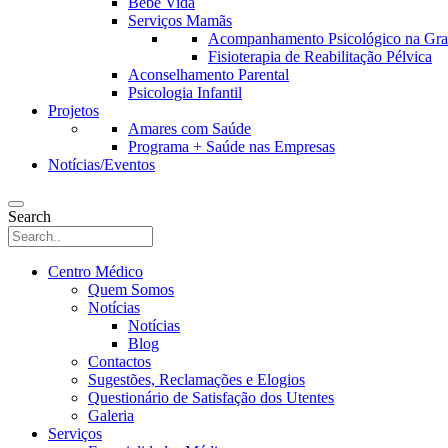
Bebé Vida
Serviços Mamãs
Acompanhamento Psicológico na Grav
Fisioterapia de Reabilitação Pélvica
Aconselhamento Parental
Psicologia Infantil
Projetos
Amares com Saúde
Programa + Saúde nas Empresas
Notícias/Eventos
Search
Centro Médico
Quem Somos
Notícias
Notícias
Blog
Contactos
Sugestões, Reclamações e Elogios
Questionário de Satisfação dos Utentes
Galeria
Serviços