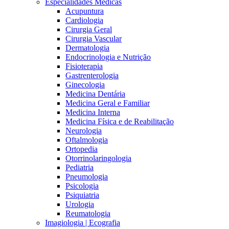
Especialidades Médicas
Acupuntura
Cardiologia
Cirurgia Geral
Cirurgia Vascular
Dermatologia
Endocrinologia e Nutrição
Fisioterapia
Gastrenterologia
Ginecologia
Medicina Dentária
Medicina Geral e Familiar
Medicina Interna
Medicina Física e de Reabilitação
Neurologia
Oftalmologia
Ortopedia
Otorrinolaringologia
Pediatria
Pneumologia
Psicologia
Psiquiatria
Urologia
Reumatologia
Imagiologia | Ecografia