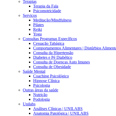
Terapias
Terapia da Fala
Psicomotricidade
Serviços
Meditação/Mindfulness
Pilates
Reiki
Yoga
Consultas Programas Específicos
Cessação Tabágica
Comportamentos Alimentares | Distúrbios Aliment
Consulta da Hipertensão
Diabetes e Pé Diabético
Consulta de Doenças Auto Imunes
Consulta de Obesidade
Saúde Mental
Coaching Psicológico
Hipnose Clínica
Psicologia
Outras áreas da saúde
Nutrição
Podologia
Unilabs
Análises Clínicas | UNILABS
Anatomia Patológica | UNILABS