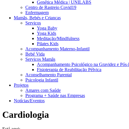
Genética Médica | UNILABS
Centro de Rastreio Covid19
Enfermagem
Mamãs, Bebés e Crianças
Serviços
Yoga Baby
Yoga Kids
Meditação/Mindfulness
Pilates Kids
Acompanhamento Materno-Infantil
Bebé Vida
Serviços Mamãs
Acompanhamento Psicológico na Gravidez e Pós-
Fisioterapia de Reabilitação Pélvica
Aconselhamento Parental
Psicologia Infantil
Projetos
Amares com Saúde
Programa + Saúde nas Empresas
Notícias/Eventos
Cardiologia
Está aqui: