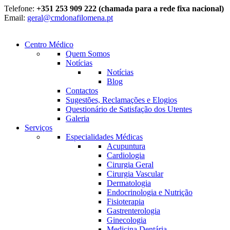
Telefone:
+351 253 909 222 (chamada para a rede fixa nacional)
Email:
geral@cmdonafilomena.pt
Centro Médico
Quem Somos
Notícias
Notícias
Blog
Contactos
Sugestões, Reclamações e Elogios
Questionário de Satisfação dos Utentes
Galeria
Serviços
Especialidades Médicas
Acupuntura
Cardiologia
Cirurgia Geral
Cirurgia Vascular
Dermatologia
Endocrinologia e Nutrição
Fisioterapia
Gastrenterologia
Ginecologia
Medicina Dentária