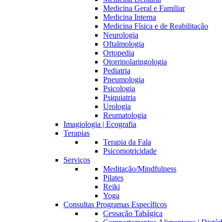
Medicina Geral e Familiar
Medicina Interna
Medicina Física e de Reabilitação
Neurologia
Oftalmologia
Ortopedia
Otorrinolaringologia
Pediatria
Pneumologia
Psicologia
Psiquiatria
Urologia
Reumatologia
Imagiologia | Ecografia
Terapias
Terapia da Fala
Psicomotricidade
Serviços
Meditação/Mindfulness
Pilates
Reiki
Yoga
Consultas Programas Específicos
Cessação Tabágica