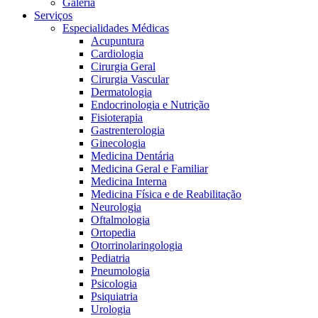
Galeria
Serviços
Especialidades Médicas
Acupuntura
Cardiologia
Cirurgia Geral
Cirurgia Vascular
Dermatologia
Endocrinologia e Nutrição
Fisioterapia
Gastrenterologia
Ginecologia
Medicina Dentária
Medicina Geral e Familiar
Medicina Interna
Medicina Física e de Reabilitação
Neurologia
Oftalmologia
Ortopedia
Otorrinolaringologia
Pediatria
Pneumologia
Psicologia
Psiquiatria
Urologia