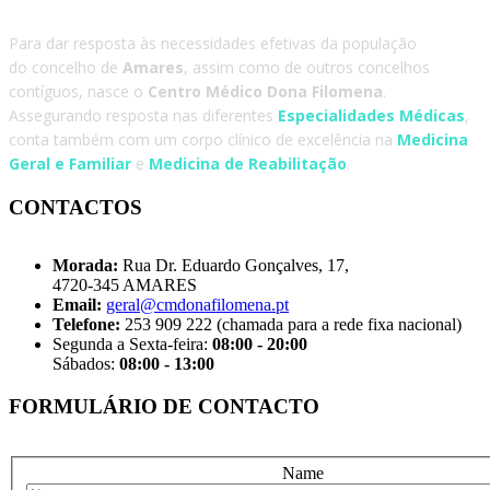
Para dar resposta às necessidades efetivas da população
do concelho de
Amares
, assim como de outros concelhos
contíguos, nasce o
Centro Médico Dona Filomena
.
Assegurando resposta nas diferentes
Especialidades Médicas
,
conta também com um corpo clínico de excelência na
Medicina
Geral e Familiar
e
Medicina de Reabilitação
.
CONTACTOS
Morada:
Rua Dr. Eduardo Gonçalves, 17,
4720-345 AMARES
Email:
geral@cmdonafilomena.pt
Telefone:
253 909 222 (chamada para a rede fixa nacional)
Segunda a Sexta-feira:
08:00 - 20:00
Sábados:
08:00 - 13:00
FORMULÁRIO DE CONTACTO
Name