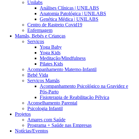
Unilabs
Análises Clínicas | UNILABS
Anatomia Patológica | UNILABS
Genética Médica | UNILABS
Centro de Rastreio Covid19
Enfermagem
Mamãs, Bebés e Crianças
Serviços
Yoga Baby
Yoga Kids
Meditação/Mindfulness
Pilates Kids
Acompanhamento Materno-Infantil
Bebé Vida
Serviços Mamãs
Acompanhamento Psicológico na Gravidez e
Pós-Parto
Fisioterapia de Reabilitação Pélvica
Aconselhamento Parental
Psicologia Infantil
Projetos
Amares com Saúde
Programa + Saúde nas Empresas
Notícias/Eventos