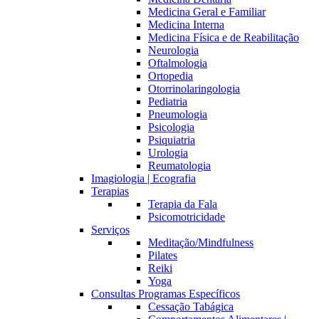
Medicina Geral e Familiar
Medicina Interna
Medicina Física e de Reabilitação
Neurologia
Oftalmologia
Ortopedia
Otorrinolaringologia
Pediatria
Pneumologia
Psicologia
Psiquiatria
Urologia
Reumatologia
Imagiologia | Ecografia
Terapias
Terapia da Fala
Psicomotricidade
Serviços
Meditação/Mindfulness
Pilates
Reiki
Yoga
Consultas Programas Específicos
Cessação Tabágica