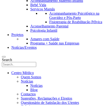
Acompanhamento Materno-Infantil
Bebé Vida
Serviços Mamãs
Acompanhamento Psicológico na
Gravidez e Pós-Parto
Fisioterapia de Reabilitação Pélvica
Aconselhamento Parental
Psicologia Infantil
Projetos
Amares com Saúde
Programa + Saúde nas Empresas
Notícias/Eventos
Search
Centro Médico
Quem Somos
Notícias
Notícias
Blog
Contactos
Sugestões, Reclamações e Elogios
Questionário de Satisfação dos Utentes