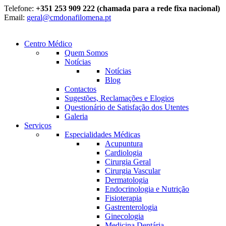
Telefone:
+351 253 909 222 (chamada para a rede fixa nacional)
Email:
geral@cmdonafilomena.pt
Centro Médico
Quem Somos
Notícias
Notícias
Blog
Contactos
Sugestões, Reclamações e Elogios
Questionário de Satisfação dos Utentes
Galeria
Serviços
Especialidades Médicas
Acupuntura
Cardiologia
Cirurgia Geral
Cirurgia Vascular
Dermatologia
Endocrinologia e Nutrição
Fisioterapia
Gastrenterologia
Ginecologia
Medicina Dentária