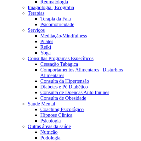
Reumatologia
Imagiologia | Ecografia
Terapias
Terapia da Fala
Psicomotricidade
Serviços
Meditação/Mindfulness
Pilates
Reiki
Yoga
Consultas Programas Específicos
Cessação Tabágica
Comportamentos Alimentares | Distúrbios
Alimentares
Consulta da Hipertensão
Diabetes e Pé Diabético
Consulta de Doenças Auto Imunes
Consulta de Obesidade
Saúde Mental
Coaching Psicológico
Hipnose Clínica
Psicologia
Outras áreas da saúde
Nutrição
Podologia