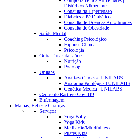
Comportamentos Alimentares |
Distúrbios Alimentares
Consulta da Hipertensão
Diabetes e Pé Diabético
Consulta de Doenças Auto Imunes
Consulta de Obesidade
Saúde Mental
Coaching Psicológico
Hipnose Clínica
Psicologia
Outras áreas da saúde
Nutrição
Podologia
Unilabs
Análises Clínicas | UNILABS
Anatomia Patológica | UNILABS
Genética Médica | UNILABS
Centro de Rastreio Covid19
Enfermagem
Mamãs, Bebés e Crianças
Serviços
Yoga Baby
Yoga Kids
Meditação/Mindfulness
Pilates Kids