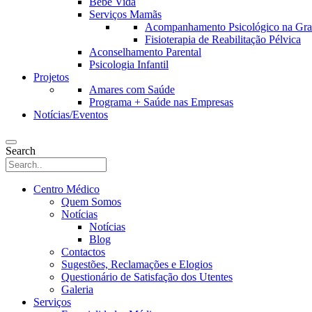
Bebé Vida
Serviços Mamãs
Acompanhamento Psicológico na Grav
Fisioterapia de Reabilitação Pélvica
Aconselhamento Parental
Psicologia Infantil
Projetos
Amares com Saúde
Programa + Saúde nas Empresas
Notícias/Eventos
Search
Centro Médico
Quem Somos
Notícias
Notícias
Blog
Contactos
Sugestões, Reclamações e Elogios
Questionário de Satisfação dos Utentes
Galeria
Serviços