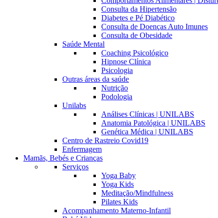
Comportamentos Alimentares | Distúr
Consulta da Hipertensão
Diabetes e Pé Diabético
Consulta de Doenças Auto Imunes
Consulta de Obesidade
Saúde Mental
Coaching Psicológico
Hipnose Clínica
Psicologia
Outras áreas da saúde
Nutrição
Podologia
Unilabs
Análises Clínicas | UNILABS
Anatomia Patológica | UNILABS
Genética Médica | UNILABS
Centro de Rastreio Covid19
Enfermagem
Mamãs, Bebés e Crianças
Serviços
Yoga Baby
Yoga Kids
Meditação/Mindfulness
Pilates Kids
Acompanhamento Materno-Infantil