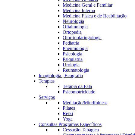
Medicina Geral e Familiar
Medicina Interna
Medicina Física e de Reabilitação
Neurologia
Oftalmologia
Ortopedia
Otorrinolaringologia
Pediatria
Pneumologia
Psicologia
Psiquiatria
Urologia
Reumatologia
Imagiologia | Ecografia
Terapias
Terapia da Fala
Psicomotricidade
Serviços
Meditação/Mindfulness
Pilates
Reiki
Yoga
Consultas Programas Específicos
Cessação Tabágica