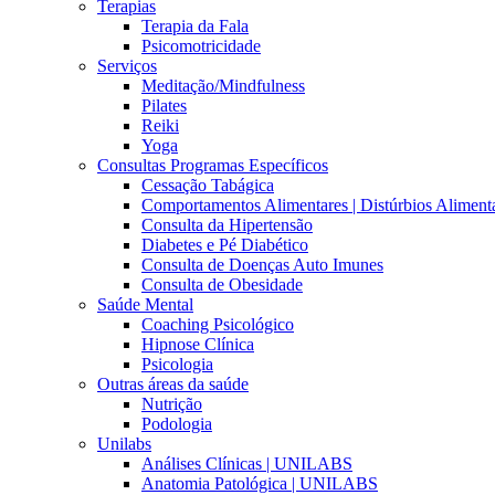
Terapias
Terapia da Fala
Psicomotricidade
Serviços
Meditação/Mindfulness
Pilates
Reiki
Yoga
Consultas Programas Específicos
Cessação Tabágica
Comportamentos Alimentares | Distúrbios Aliment
Consulta da Hipertensão
Diabetes e Pé Diabético
Consulta de Doenças Auto Imunes
Consulta de Obesidade
Saúde Mental
Coaching Psicológico
Hipnose Clínica
Psicologia
Outras áreas da saúde
Nutrição
Podologia
Unilabs
Análises Clínicas | UNILABS
Anatomia Patológica | UNILABS