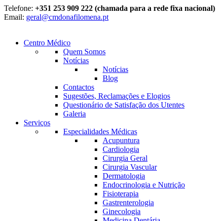
Telefone:
+351 253 909 222 (chamada para a rede fixa nacional)
Email:
geral@cmdonafilomena.pt
Centro Médico
Quem Somos
Notícias
Notícias
Blog
Contactos
Sugestões, Reclamações e Elogios
Questionário de Satisfação dos Utentes
Galeria
Serviços
Especialidades Médicas
Acupuntura
Cardiologia
Cirurgia Geral
Cirurgia Vascular
Dermatologia
Endocrinologia e Nutrição
Fisioterapia
Gastrenterologia
Ginecologia
Medicina Dentária