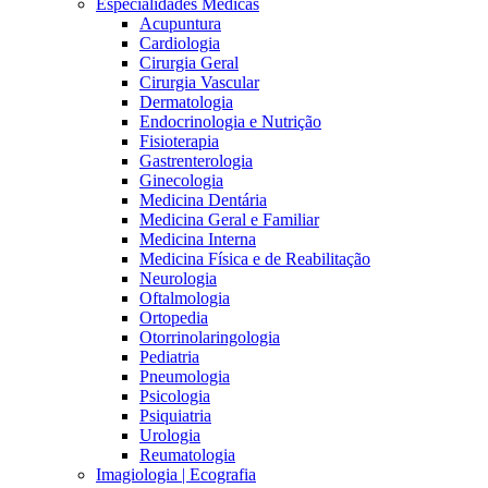
Especialidades Médicas
Acupuntura
Cardiologia
Cirurgia Geral
Cirurgia Vascular
Dermatologia
Endocrinologia e Nutrição
Fisioterapia
Gastrenterologia
Ginecologia
Medicina Dentária
Medicina Geral e Familiar
Medicina Interna
Medicina Física e de Reabilitação
Neurologia
Oftalmologia
Ortopedia
Otorrinolaringologia
Pediatria
Pneumologia
Psicologia
Psiquiatria
Urologia
Reumatologia
Imagiologia | Ecografia