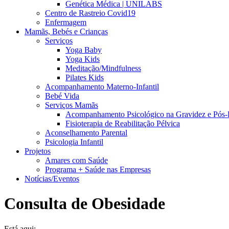
Genética Médica | UNILABS
Centro de Rastreio Covid19
Enfermagem
Mamãs, Bebés e Crianças
Serviços
Yoga Baby
Yoga Kids
Meditação/Mindfulness
Pilates Kids
Acompanhamento Materno-Infantil
Bebé Vida
Serviços Mamãs
Acompanhamento Psicológico na Gravidez e Pós-
Fisioterapia de Reabilitação Pélvica
Aconselhamento Parental
Psicologia Infantil
Projetos
Amares com Saúde
Programa + Saúde nas Empresas
Notícias/Eventos
Consulta de Obesidade
Está aqui: