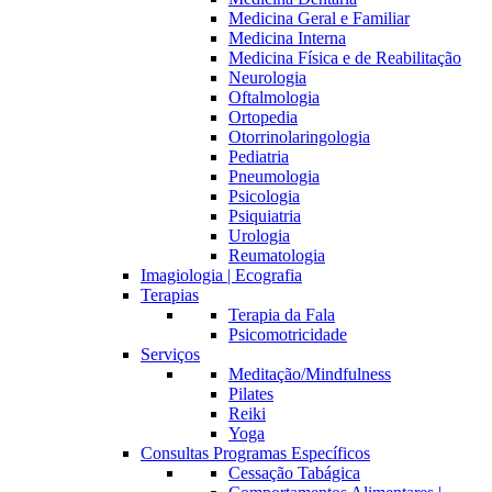
Medicina Geral e Familiar
Medicina Interna
Medicina Física e de Reabilitação
Neurologia
Oftalmologia
Ortopedia
Otorrinolaringologia
Pediatria
Pneumologia
Psicologia
Psiquiatria
Urologia
Reumatologia
Imagiologia | Ecografia
Terapias
Terapia da Fala
Psicomotricidade
Serviços
Meditação/Mindfulness
Pilates
Reiki
Yoga
Consultas Programas Específicos
Cessação Tabágica