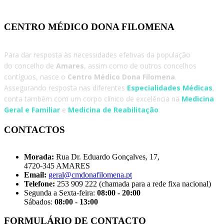
CENTRO MÉDICO DONA FILOMENA
Para dar resposta às necessidades efetivas da população
do concelho de
Amares
, assim como de outros concelhos
contíguos, nasce o
Centro Médico Dona Filomena
.
Assegurando resposta nas diferentes
Especialidades Médicas
,
conta também com um corpo clínico de excelência na
Medicina
Geral e Familiar
e
Medicina de Reabilitação
.
CONTACTOS
Morada:
Rua Dr. Eduardo Gonçalves, 17,
4720-345 AMARES
Email:
geral@cmdonafilomena.pt
Telefone:
253 909 222 (chamada para a rede fixa nacional)
Segunda a Sexta-feira:
08:00 - 20:00
Sábados:
08:00 - 13:00
FORMULÁRIO DE CONTACTO