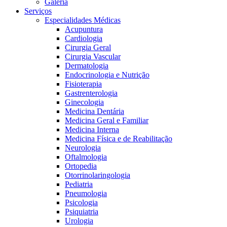
Galeria
Serviços
Especialidades Médicas
Acupuntura
Cardiologia
Cirurgia Geral
Cirurgia Vascular
Dermatologia
Endocrinologia e Nutrição
Fisioterapia
Gastrenterologia
Ginecologia
Medicina Dentária
Medicina Geral e Familiar
Medicina Interna
Medicina Física e de Reabilitação
Neurologia
Oftalmologia
Ortopedia
Otorrinolaringologia
Pediatria
Pneumologia
Psicologia
Psiquiatria
Urologia