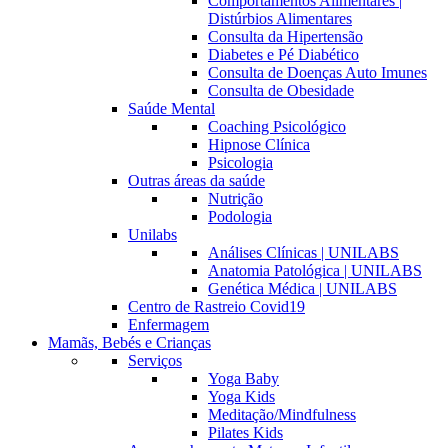
Comportamentos Alimentares |
Distúrbios Alimentares
Consulta da Hipertensão
Diabetes e Pé Diabético
Consulta de Doenças Auto Imunes
Consulta de Obesidade
Saúde Mental
Coaching Psicológico
Hipnose Clínica
Psicologia
Outras áreas da saúde
Nutrição
Podologia
Unilabs
Análises Clínicas | UNILABS
Anatomia Patológica | UNILABS
Genética Médica | UNILABS
Centro de Rastreio Covid19
Enfermagem
Mamãs, Bebés e Crianças
Serviços
Yoga Baby
Yoga Kids
Meditação/Mindfulness
Pilates Kids