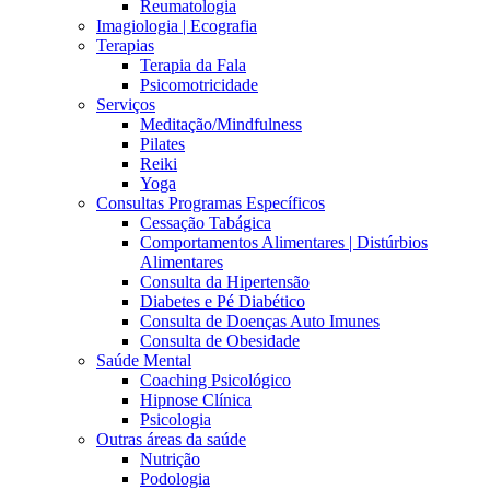
Reumatologia
Imagiologia | Ecografia
Terapias
Terapia da Fala
Psicomotricidade
Serviços
Meditação/Mindfulness
Pilates
Reiki
Yoga
Consultas Programas Específicos
Cessação Tabágica
Comportamentos Alimentares | Distúrbios
Alimentares
Consulta da Hipertensão
Diabetes e Pé Diabético
Consulta de Doenças Auto Imunes
Consulta de Obesidade
Saúde Mental
Coaching Psicológico
Hipnose Clínica
Psicologia
Outras áreas da saúde
Nutrição
Podologia