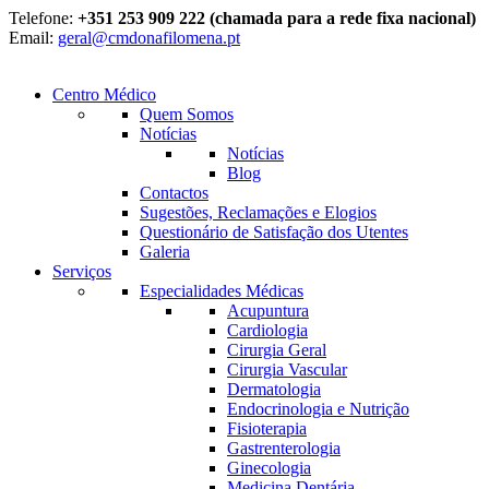
Telefone:
+351 253 909 222 (chamada para a rede fixa nacional)
Email:
geral@cmdonafilomena.pt
Centro Médico
Quem Somos
Notícias
Notícias
Blog
Contactos
Sugestões, Reclamações e Elogios
Questionário de Satisfação dos Utentes
Galeria
Serviços
Especialidades Médicas
Acupuntura
Cardiologia
Cirurgia Geral
Cirurgia Vascular
Dermatologia
Endocrinologia e Nutrição
Fisioterapia
Gastrenterologia
Ginecologia
Medicina Dentária