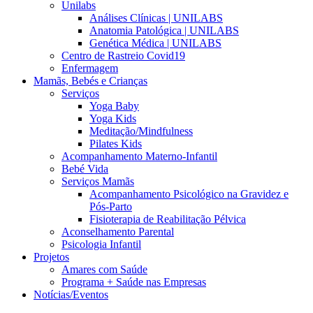
Unilabs
Análises Clínicas | UNILABS
Anatomia Patológica | UNILABS
Genética Médica | UNILABS
Centro de Rastreio Covid19
Enfermagem
Mamãs, Bebés e Crianças
Serviços
Yoga Baby
Yoga Kids
Meditação/Mindfulness
Pilates Kids
Acompanhamento Materno-Infantil
Bebé Vida
Serviços Mamãs
Acompanhamento Psicológico na Gravidez e
Pós-Parto
Fisioterapia de Reabilitação Pélvica
Aconselhamento Parental
Psicologia Infantil
Projetos
Amares com Saúde
Programa + Saúde nas Empresas
Notícias/Eventos