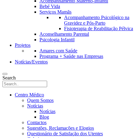
Acompanhamento Materno-Infantil
Bebé Vida
Serviços Mamãs
Acompanhamento Psicológico na
Gravidez e Pós-Parto
Fisioterapia de Reabilitação Pélvica
Aconselhamento Parental
Psicologia Infantil
Projetos
Amares com Saúde
Programa + Saúde nas Empresas
Notícias/Eventos
Search
Centro Médico
Quem Somos
Notícias
Notícias
Blog
Contactos
Sugestões, Reclamações e Elogios
Questionário de Satisfação dos Utentes