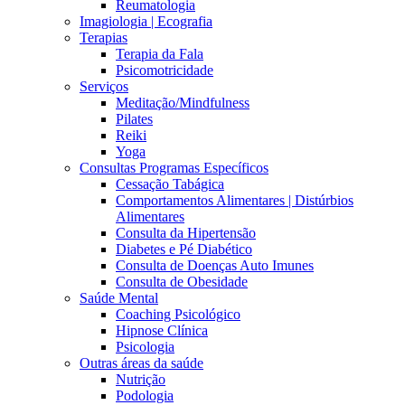
Reumatologia
Imagiologia | Ecografia
Terapias
Terapia da Fala
Psicomotricidade
Serviços
Meditação/Mindfulness
Pilates
Reiki
Yoga
Consultas Programas Específicos
Cessação Tabágica
Comportamentos Alimentares | Distúrbios
Alimentares
Consulta da Hipertensão
Diabetes e Pé Diabético
Consulta de Doenças Auto Imunes
Consulta de Obesidade
Saúde Mental
Coaching Psicológico
Hipnose Clínica
Psicologia
Outras áreas da saúde
Nutrição
Podologia