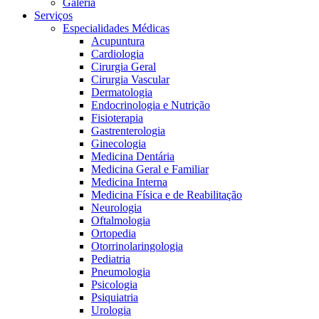
Galeria
Serviços
Especialidades Médicas
Acupuntura
Cardiologia
Cirurgia Geral
Cirurgia Vascular
Dermatologia
Endocrinologia e Nutrição
Fisioterapia
Gastrenterologia
Ginecologia
Medicina Dentária
Medicina Geral e Familiar
Medicina Interna
Medicina Física e de Reabilitação
Neurologia
Oftalmologia
Ortopedia
Otorrinolaringologia
Pediatria
Pneumologia
Psicologia
Psiquiatria
Urologia