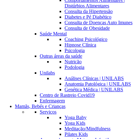
Comportamentos Alimentares |
Distúrbios Alimentares
Consulta da Hipertensão
Diabetes e Pé Diabético
Consulta de Doenças Auto Imunes
Consulta de Obesidade
Saúde Mental
Coaching Psicológico
Hipnose Clínica
Psicologia
Outras áreas da saúde
Nutrição
Podologia
Unilabs
Análises Clínicas | UNILABS
Anatomia Patológica | UNILABS
Genética Médica | UNILABS
Centro de Rastreio Covid19
Enfermagem
Mamãs, Bebés e Crianças
Serviços
Yoga Baby
Yoga Kids
Meditação/Mindfulness
Pilates Kids