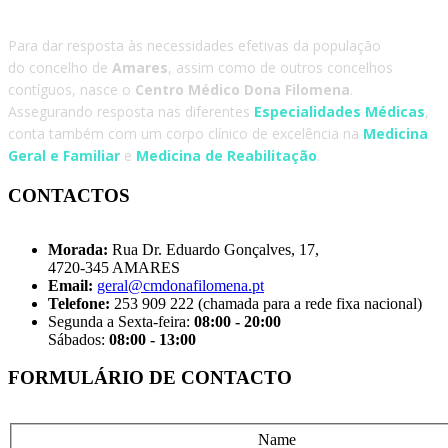
Para dar resposta às necessidades efetivas da população
do concelho de
Amares
, assim como de outros concelhos
contíguos, nasce o
Centro Médico Dona Filomena
.
Assegurando resposta nas diferentes
Especialidades Médicas
,
conta também com um corpo clínico de excelência na
Medicina
Geral e Familiar
e
Medicina de Reabilitação
.
CONTACTOS
Morada:
Rua Dr. Eduardo Gonçalves, 17,
4720-345 AMARES
Email:
geral@cmdonafilomena.pt
Telefone:
253 909 222 (chamada para a rede fixa nacional)
Segunda a Sexta-feira:
08:00 - 20:00
Sábados:
08:00 - 13:00
FORMULÁRIO DE CONTACTO
Name