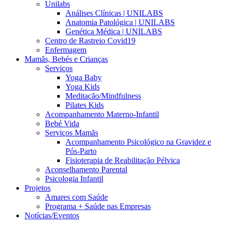
Unilabs
Análises Clínicas | UNILABS
Anatomia Patológica | UNILABS
Genética Médica | UNILABS
Centro de Rastreio Covid19
Enfermagem
Mamãs, Bebés e Crianças
Serviços
Yoga Baby
Yoga Kids
Meditação/Mindfulness
Pilates Kids
Acompanhamento Materno-Infantil
Bebé Vida
Serviços Mamãs
Acompanhamento Psicológico na Gravidez e
Pós-Parto
Fisioterapia de Reabilitação Pélvica
Aconselhamento Parental
Psicologia Infantil
Projetos
Amares com Saúde
Programa + Saúde nas Empresas
Notícias/Eventos