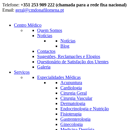
Telefone:
+351 253 909 222 (chamada para a rede fixa nacional)
Email:
geral@cmdonafilomena.pt
Centro Médico
Quem Somos
Notícias
Notícias
Blog
Contactos
Sugestões, Reclamações e Elogios
Questionário de Satisfação dos Utentes
Galeria
Serviços
Especialidades Médicas
Acupuntura
Cardiologia
Cirurgia Geral
Cirurgia Vascular
Dermatologia
Endocrinologia e Nutrição
Fisioterapia
Gastrenterologia
Ginecologia
Medicina Dentária