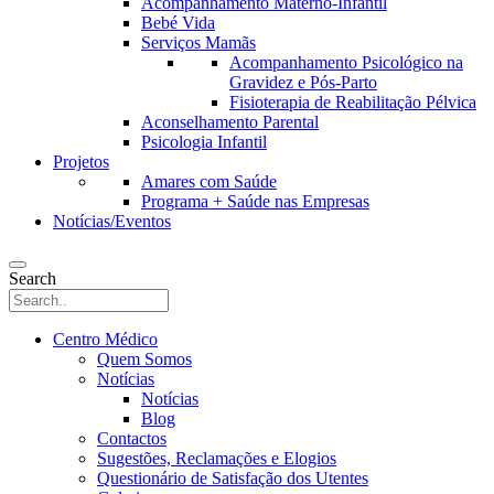
Acompanhamento Materno-Infantil
Bebé Vida
Serviços Mamãs
Acompanhamento Psicológico na
Gravidez e Pós-Parto
Fisioterapia de Reabilitação Pélvica
Aconselhamento Parental
Psicologia Infantil
Projetos
Amares com Saúde
Programa + Saúde nas Empresas
Notícias/Eventos
Search
Centro Médico
Quem Somos
Notícias
Notícias
Blog
Contactos
Sugestões, Reclamações e Elogios
Questionário de Satisfação dos Utentes