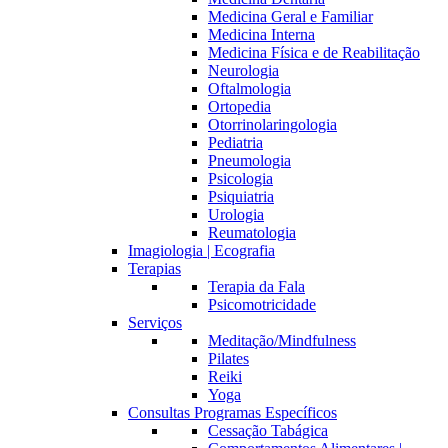
Medicina Geral e Familiar
Medicina Interna
Medicina Física e de Reabilitação
Neurologia
Oftalmologia
Ortopedia
Otorrinolaringologia
Pediatria
Pneumologia
Psicologia
Psiquiatria
Urologia
Reumatologia
Imagiologia | Ecografia
Terapias
Terapia da Fala
Psicomotricidade
Serviços
Meditação/Mindfulness
Pilates
Reiki
Yoga
Consultas Programas Específicos
Cessação Tabágica